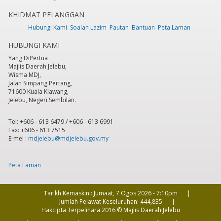
KHIDMAT PELANGGAN
Hubungi Kami
Soalan Lazim
Pautan
Bantuan
Peta Laman
HUBUNGI KAMI
Yang DiPertua
Majlis Daerah Jelebu,
Wisma MDJ,
Jalan Simpang Pertang,
71600 Kuala Klawang,
Jelebu, Negeri Sembilan.
Tel: +606 - 613 6479 / +606 - 613 6991
Fax: +606 - 613 7515
E-mel :
mdjelebu@mdjelebu.gov.my
Peta Laman
Tarikh Kemaskini:
Jumaat, 7 Ogos 2026 - 7:10pm
Jumlah Pelawat Keseluruhan:
444,835
Hakcipta Terpelihara 2016 © Majlis Daerah Jelebu