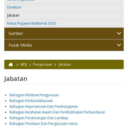
Direktori
Jabatan
Ketua Pegawai Maklumat (CIO)
Sumber
Pusat Media
MDJ
Pengurusan
Jabatan
Anda di sini
Jabatan
Bahagian Khidmat Pengurusan
Bahagian Perbendaharaan
Bahagian Kejuruteraan Dan Pembangunan
Bahagian Kesihatan Awam Dan Perkhidmatan Perbandaran
Bahagian Perancangan Dan Lanskap
Bahagian Penilaian Dan Pengurusan Harta