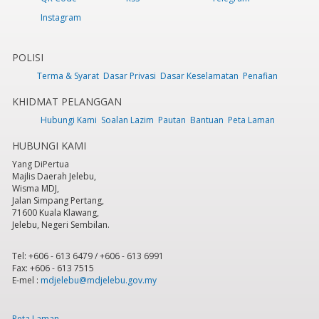
Instagram
POLISI
Terma & Syarat
Dasar Privasi
Dasar Keselamatan
Penafian
KHIDMAT PELANGGAN
Hubungi Kami
Soalan Lazim
Pautan
Bantuan
Peta Laman
HUBUNGI KAMI
Yang DiPertua
Majlis Daerah Jelebu,
Wisma MDJ,
Jalan Simpang Pertang,
71600 Kuala Klawang,
Jelebu, Negeri Sembilan.
Tel: +606 - 613 6479 / +606 - 613 6991
Fax: +606 - 613 7515
E-mel :
mdjelebu@mdjelebu.gov.my
Peta Laman