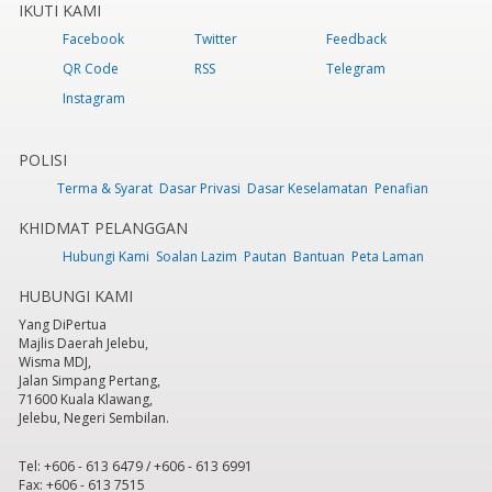
IKUTI KAMI
Facebook
Twitter
Feedback
QR Code
RSS
Telegram
Instagram
POLISI
Terma & Syarat
Dasar Privasi
Dasar Keselamatan
Penafian
KHIDMAT PELANGGAN
Hubungi Kami
Soalan Lazim
Pautan
Bantuan
Peta Laman
HUBUNGI KAMI
Yang DiPertua
Majlis Daerah Jelebu,
Wisma MDJ,
Jalan Simpang Pertang,
71600 Kuala Klawang,
Jelebu, Negeri Sembilan.
Tel: +606 - 613 6479 / +606 - 613 6991
Fax: +606 - 613 7515