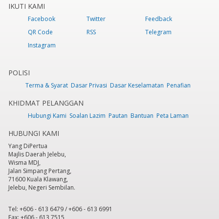
IKUTI KAMI
Facebook
Twitter
Feedback
QR Code
RSS
Telegram
Instagram
POLISI
Terma & Syarat
Dasar Privasi
Dasar Keselamatan
Penafian
KHIDMAT PELANGGAN
Hubungi Kami
Soalan Lazim
Pautan
Bantuan
Peta Laman
HUBUNGI KAMI
Yang DiPertua
Majlis Daerah Jelebu,
Wisma MDJ,
Jalan Simpang Pertang,
71600 Kuala Klawang,
Jelebu, Negeri Sembilan.
Tel: +606 - 613 6479 / +606 - 613 6991
Fax: +606 - 613 7515