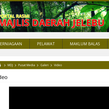
PERNIAGAAN
PELAWAT
MAKLUM BALAS
MDJ
Pusat Media
Galeri
Video
da di sini
deo