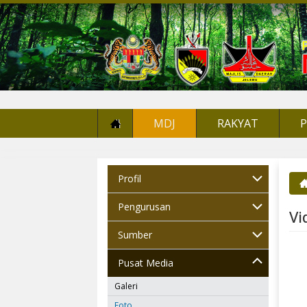
MDJ
RAKYAT
Profil
An
Pengurusan
Vi
Sumber
Pusat Media
Galeri
Foto