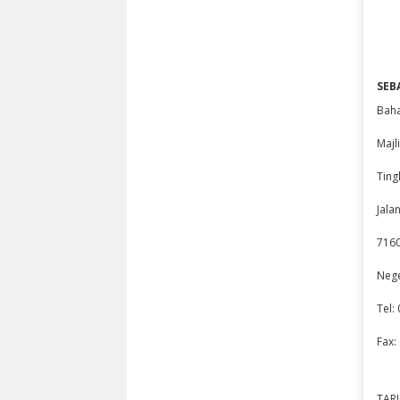
SEB
Baha
Majl
Ting
Jala
7160
Nege
Tel:
Fax:
TARI