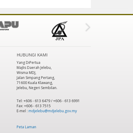
HUBUNGI KAMI
Yang DiPertua
Majlis Daerah Jelebu,
Wisma MDJ,
Jalan Simpang Pertang,
71600 Kuala Klawang,
Jelebu, Negeri Sembilan.
Tel: +606 - 613 6479 / +606 - 613 6991
Fax: +606 - 613 7515
E-mel :
mdjelebu@mdjelebu.gov.my
Peta Laman