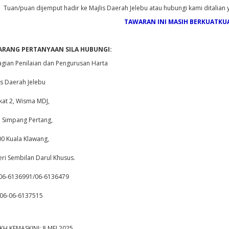
Tuan/puan dijemput hadir ke Majlis Daerah Jelebu atau hubungi kami ditalian 
TAWARAN INI MASIH BERKUATKU
ARANG PERTANYAAN SILA HUBUNGI:
gian Penilaian dan Pengurusan Harta
is Daerah Jelebu
kat 2, Wisma MDJ,
n Simpang Pertang,
0 Kuala Klawang,
ri Sembilan Darul Khusus.
 06-6136991/06-6136479
 06-06-6137515
KH KEMASKINI: 8 MEI 2025