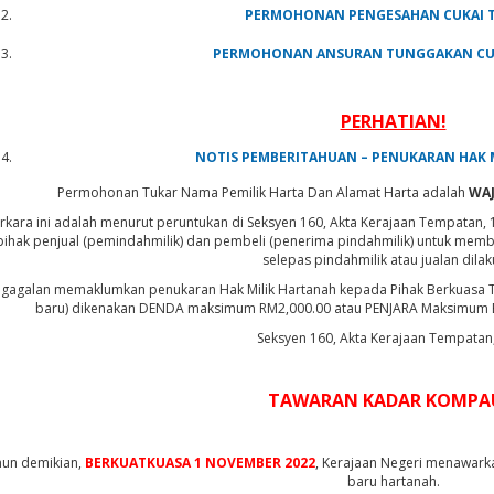
PERMOHONAN PENGESAHAN CUKAI 
PERMOHONAN ANSURAN TUNGGAKAN CUK
PERHATIAN!
NOTIS PEMBERITAHUAN – PENUKARAN HAK 
Permohonan Tukar Nama Pemilik Harta Dan Alamat Harta adalah
WAJ
rkara ini adalah menurut peruntukan di Seksyen 160, Akta Kerajaan Tempatan
pihak penjual (pemindahmilik) dan pembeli (penerima pindahmilik) untuk memb
selepas pindahmilik atau jualan dilak
egagalan memaklumkan penukaran Hak Milik Hartanah kepada Pihak Berkuasa 
baru) dikenakan DENDA maksimum RM2,000.00 atau PENJARA Maksimum En
Seksyen 160, Akta Kerajaan Tempatan
TAWARAN KADAR KOMP
un demikian,
BERKUATKUASA 1 NOVEMBER 2022
, Kerajaan Negeri menawar
baru hartanah.