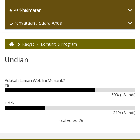
e-Perkhidmatan
E-Penyataan / Suara Anda
Rakyat
Komuniti & Program
Anda di sini
Undian
Adakah Laman Web Ini Menarik?
Ya
69% (18 undi)
Tidak
31% (8 undi)
Total votes: 26