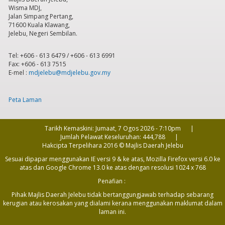
Wisma MDJ,
Jalan Simpang Pertang,
71600 Kuala Klawang,
Jelebu, Negeri Sembilan.
Tel: +606 - 613 6479 / +606 - 613 6991
Fax: +606 - 613 7515
E-mel :
mdjelebu@mdjelebu.gov.my
Peta Laman
Tarikh Kemaskini:
Jumaat, 7 Ogos 2026 - 7:10pm
Jumlah Pelawat Keseluruhan:
444,788
Hakcipta Terpelihara 2016 © Majlis Daerah Jelebu
Sesuai dipapar menggunakan IE versi 9 & ke atas, Mozilla Firefox versi 6.0 ke
atas dan Google Chrome 13.0 ke atas dengan resolusi 1024 x 768
Penafian :
Pihak Majlis Daerah Jelebu tidak bertanggungjawab terhadap sebarang
kerugian atau kerosakan yang dialami kerana menggunakan maklumat dalam
laman ini.