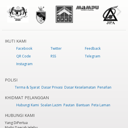
IKUTI KAMI
Facebook
Twitter
Feedback
QR Code
RSS
Telegram
Instagram
POLISI
Terma & Syarat
Dasar Privasi
Dasar Keselamatan
Penafian
KHIDMAT PELANGGAN
Hubungi Kami
Soalan Lazim
Pautan
Bantuan
Peta Laman
HUBUNGI KAMI
Yang DiPertua
Majlis Daerah Jelebu,