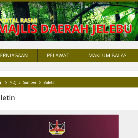
PERNIAGAAN
PELAWAT
MAKLUM BALAS
MDJ
Sumber
Buletin
da di sini
letin