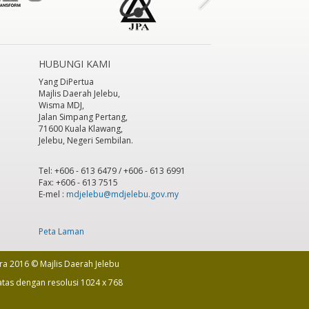
HUBUNGI KAMI
Yang DiPertua
Majlis Daerah Jelebu,
Wisma MDJ,
Jalan Simpang Pertang,
71600 Kuala Klawang,
Jelebu, Negeri Sembilan.
Tel: +606 - 613 6479 / +606 - 613 6991
Fax: +606 - 613 7515
E-mel :
mdjelebu@mdjelebu.gov.my
Peta Laman
ra 2016 © Majlis Daerah Jelebu
atas dengan resolusi 1024 x 768