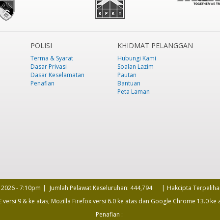
POLISI
KHIDMAT PELANGGAN
Terma & Syarat
Hubungi Kami
Dasar Privasi
Soalan Lazim
Dasar Keselamatan
Pautan
Penafian
Bantuan
Peta Laman
 2026 - 7:10pm
Jumlah Pelawat Keseluruhan:
444,794
Hakcipta Terpeliha
versi 9 & ke atas, Mozilla Firefox versi 6.0 ke atas dan Google Chrome 13.0 ke 
Penafian :