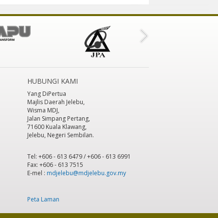
HUBUNGI KAMI
Yang DiPertua
Majlis Daerah Jelebu,
Wisma MDJ,
Jalan Simpang Pertang,
71600 Kuala Klawang,
Jelebu, Negeri Sembilan.
Tel: +606 - 613 6479 / +606 - 613 6991
Fax: +606 - 613 7515
E-mel :
mdjelebu@mdjelebu.gov.my
Peta Laman