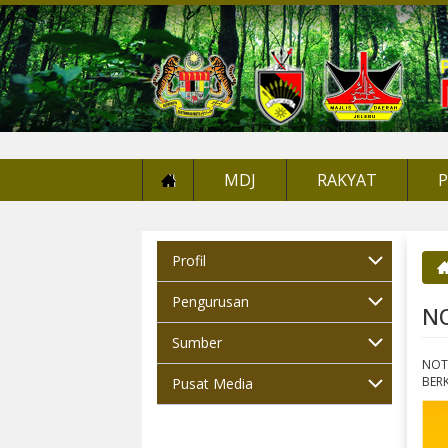
MDJ
RAKYAT
Profil
An
Pengurusan
N
Sumber
NOT
BERK
Pusat Media