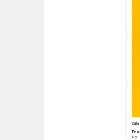
(Sil
Fea
No