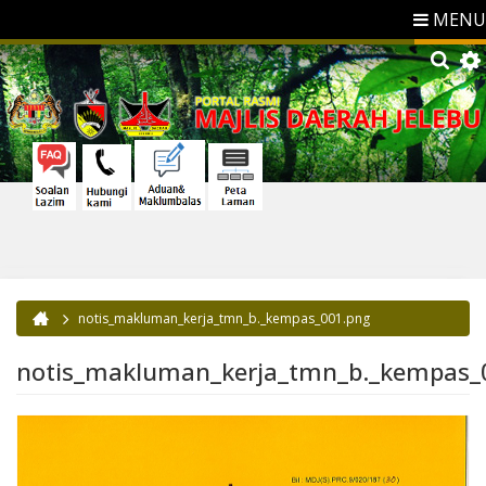
MENU
notis_makluman_kerja_tmn_b._kempas_001.png
Anda di sini
notis_makluman_kerja_tmn_b._kempas_