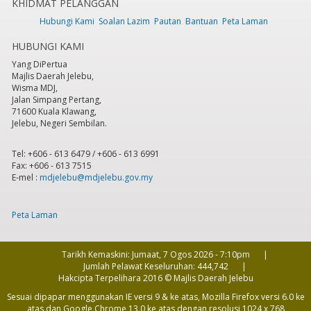
KHIDMAT PELANGGAN
Hubungi Kami
Soalan Lazim
Pautan
Bantuan
Peta Laman
HUBUNGI KAMI
Yang DiPertua
Majlis Daerah Jelebu,
Wisma MDJ,
Jalan Simpang Pertang,
71600 Kuala Klawang,
Jelebu, Negeri Sembilan.
Tel: +606 - 613 6479 / +606 - 613 6991
Fax: +606 - 613 7515
E-mel :
mdjelebu@mdjelebu.gov.my
Peta Laman
Tarikh Kemaskini:
Jumaat, 7 Ogos 2026 - 7:10pm
Jumlah Pelawat Keseluruhan:
444,742
Hakcipta Terpelihara 2016 © Majlis Daerah Jelebu
Sesuai dipapar menggunakan IE versi 9 & ke atas, Mozilla Firefox versi 6.0 ke
atas dan Google Chrome 13.0 ke atas dengan resolusi 1024 x 768