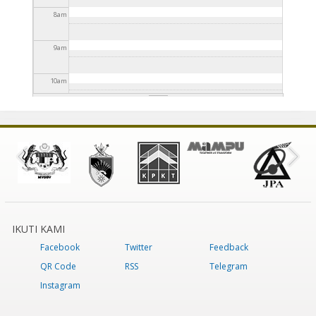
8
am
9
am
10
am
11
am
12
pm
1
pm
2
pm
IKUTI KAMI
Facebook
Twitter
Feedback
3
pm
QR Code
RSS
Telegram
4
pm
Instagram
5
pm