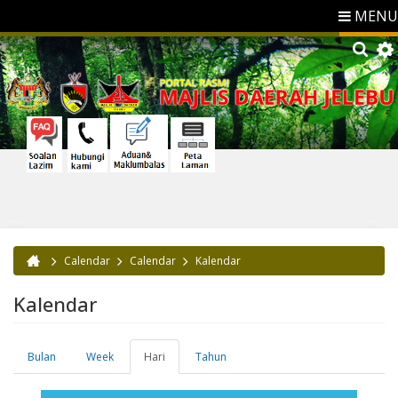
MENU
Calendar
Calendar
Kalendar
Anda di sini
Kalendar
Bulan
Week
Hari
(tab
Tahun
Tab-tab utama
aktif)