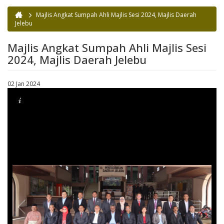
Majlis Angkat Sumpah Ahli Majlis Sesi 2024, Majlis Daerah
Anda di sini
Jelebu
Majlis Angkat Sumpah Ahli Majlis Sesi
2024, Majlis Daerah Jelebu
02 Jan 2024