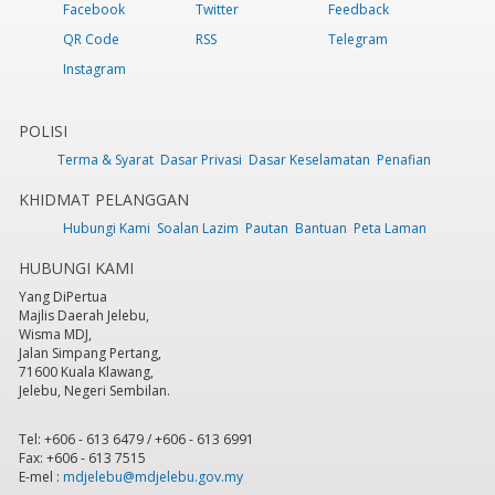
Facebook
Twitter
Feedback
QR Code
RSS
Telegram
Instagram
POLISI
Terma & Syarat
Dasar Privasi
Dasar Keselamatan
Penafian
KHIDMAT PELANGGAN
Hubungi Kami
Soalan Lazim
Pautan
Bantuan
Peta Laman
HUBUNGI KAMI
Yang DiPertua
Majlis Daerah Jelebu,
Wisma MDJ,
Jalan Simpang Pertang,
71600 Kuala Klawang,
Jelebu, Negeri Sembilan.
Tel: +606 - 613 6479 / +606 - 613 6991
Fax: +606 - 613 7515
E-mel :
mdjelebu@mdjelebu.gov.my