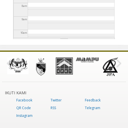
8
am
9
am
10
am
11
am
12
pm
1
pm
2
pm
IKUTI KAMI
Facebook
Twitter
Feedback
3
pm
QR Code
RSS
Telegram
4
pm
Instagram
5
pm