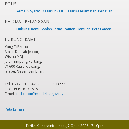
POLISI
Terma & Syarat
Dasar Privasi
Dasar Keselamatan
Penafian
6
pm
KHIDMAT PELANGGAN
7
pm
Hubungi Kami
Soalan Lazim
Pautan
Bantuan
Peta Laman
HUBUNGI KAMI
8
pm
Yang DiPertua
Majlis Daerah Jelebu,
9
pm
Wisma MDJ,
Jalan Simpang Pertang,
71600 Kuala Klawang,
10
pm
Jelebu, Negeri Sembilan.
11
pm
Tel: +606 - 613 6479 / +606 - 613 6991
Fax: +606 - 613 7515
E-mel :
mdjelebu@mdjelebu.gov.my
Peta Laman
Tarikh Kemaskini:
Jumaat, 7 Ogos 2026 - 7:10pm