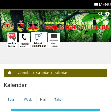
MENU
Calendar
Calendar
Kalendar
Anda di sini
Kalendar
Bulan
Week
Hari
(tab
Tahun
Tab-tab utama
aktif)