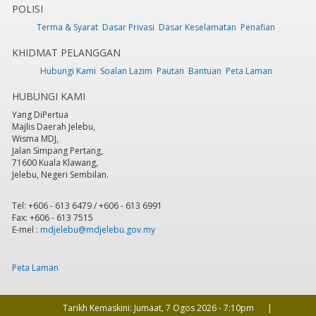
POLISI
Terma & Syarat
Dasar Privasi
Dasar Keselamatan
Penafian
6
pm
KHIDMAT PELANGGAN
7
pm
Hubungi Kami
Soalan Lazim
Pautan
Bantuan
Peta Laman
HUBUNGI KAMI
8
pm
Yang DiPertua
Majlis Daerah Jelebu,
9
pm
Wisma MDJ,
Jalan Simpang Pertang,
71600 Kuala Klawang,
10
pm
Jelebu, Negeri Sembilan.
11
pm
Tel: +606 - 613 6479 / +606 - 613 6991
Fax: +606 - 613 7515
E-mel :
mdjelebu@mdjelebu.gov.my
Peta Laman
Tarikh Kemaskini:
Jumaat, 7 Ogos 2026 - 7:10pm