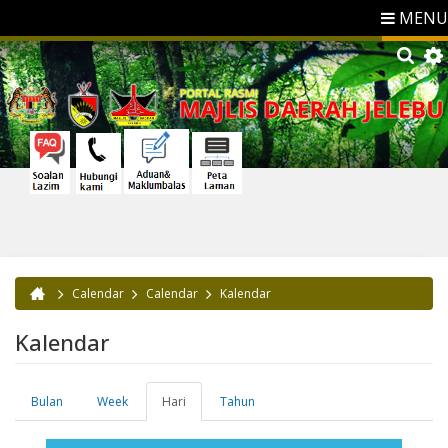
MENU
Calendar
Calendar
Kalendar
Anda di sini
Kalendar
Bulan
Week
Hari
(tab
Tahun
Tab-tab utama
aktif)