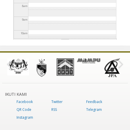
8
am
9
am
10
am
11
am
12
pm
1
pm
2
pm
IKUTI KAMI
Facebook
Twitter
Feedback
3
pm
QR Code
RSS
Telegram
4
pm
Instagram
5
pm