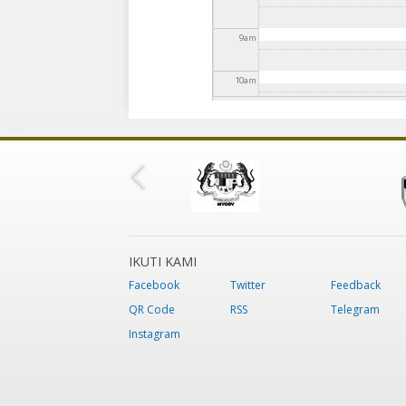
9
am
10
am
11
am
12
pm
1
pm
2
pm
IKUTI KAMI
Facebook
Twitter
Feedback
3
pm
QR Code
RSS
Telegram
Instagram
4
pm
5
pm