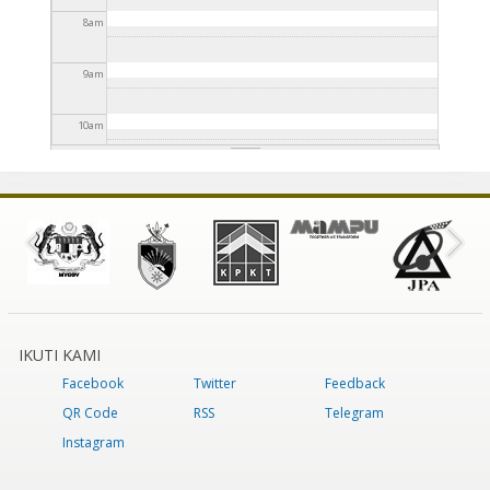
8
am
9
am
10
am
11
am
12
pm
1
pm
2
pm
IKUTI KAMI
Facebook
Twitter
Feedback
3
pm
QR Code
RSS
Telegram
4
pm
Instagram
5
pm