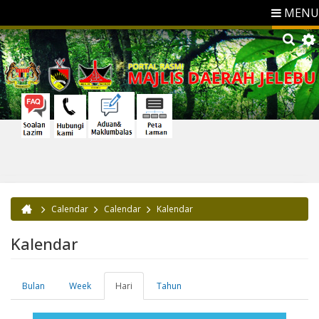
MENU
Calendar
Calendar
Kalendar
Anda di sini
Kalendar
Bulan
Week
Hari
(tab
Tahun
Tab-tab utama
aktif)