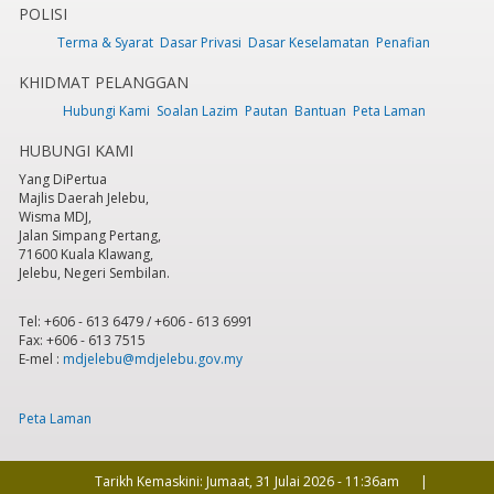
POLISI
Terma & Syarat
Dasar Privasi
Dasar Keselamatan
Penafian
6
pm
KHIDMAT PELANGGAN
7
pm
Hubungi Kami
Soalan Lazim
Pautan
Bantuan
Peta Laman
HUBUNGI KAMI
8
pm
Yang DiPertua
Majlis Daerah Jelebu,
9
pm
Wisma MDJ,
Jalan Simpang Pertang,
71600 Kuala Klawang,
10
pm
Jelebu, Negeri Sembilan.
11
pm
Tel: +606 - 613 6479 / +606 - 613 6991
Fax: +606 - 613 7515
E-mel :
mdjelebu@mdjelebu.gov.my
Peta Laman
Tarikh Kemaskini:
Jumaat, 31 Julai 2026 - 11:36am