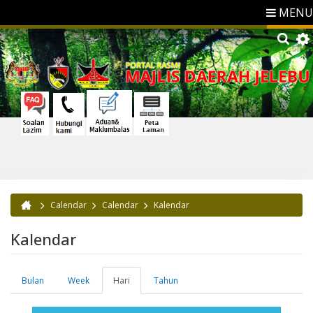
MENU
Calendar
Calendar
Kalendar
Anda di sini
Kalendar
Bulan
Week
Hari
(tab
Tahun
Tab-tab utama
aktif)