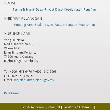
POLISI
Terma & Syarat
Dasar Privasi
Dasar Keselamatan
Penafian
6
pm
KHIDMAT PELANGGAN
7
pm
Hubungi Kami
Soalan Lazim
Pautan
Bantuan
Peta Laman
HUBUNGI KAMI
8
pm
Yang DiPertua
Majlis Daerah Jelebu,
9
pm
Wisma MDJ,
Jalan Simpang Pertang,
71600 Kuala Klawang,
10
pm
Jelebu, Negeri Sembilan.
11
pm
Tel: +606 - 613 6479 / +606 - 613 6991
Fax: +606 - 613 7515
E-mel :
mdjelebu@mdjelebu.gov.my
Peta Laman
Tarikh Kemaskini:
Jumaat, 31 Julai 2026 - 11:36am