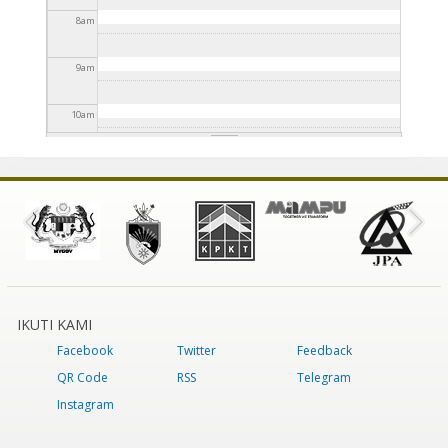
8
am
9
am
10
am
11
am
12
pm
1
pm
2
pm
IKUTI KAMI
Facebook
Twitter
Feedback
3
pm
QR Code
RSS
Telegram
4
pm
Instagram
5
pm