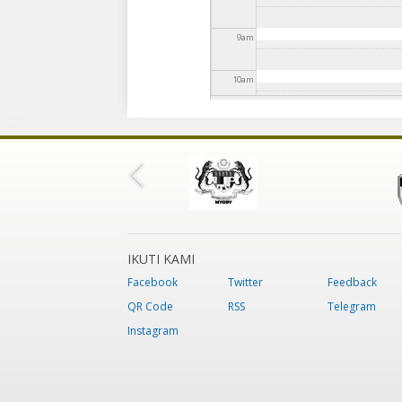
9
am
10
am
11
am
12
pm
1
pm
2
pm
IKUTI KAMI
Facebook
Twitter
Feedback
3
pm
QR Code
RSS
Telegram
Instagram
4
pm
5
pm