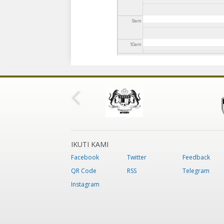
9
am
10
am
11
am
12
pm
1
pm
2
pm
IKUTI KAMI
Facebook
Twitter
Feedback
3
pm
QR Code
RSS
Telegram
Instagram
4
pm
5
pm