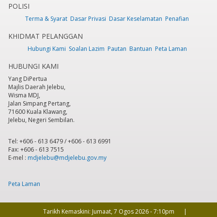
POLISI
Terma & Syarat
Dasar Privasi
Dasar Keselamatan
Penafian
6
pm
KHIDMAT PELANGGAN
7
pm
Hubungi Kami
Soalan Lazim
Pautan
Bantuan
Peta Laman
HUBUNGI KAMI
8
pm
Yang DiPertua
Majlis Daerah Jelebu,
9
pm
Wisma MDJ,
Jalan Simpang Pertang,
71600 Kuala Klawang,
10
pm
Jelebu, Negeri Sembilan.
11
pm
Tel: +606 - 613 6479 / +606 - 613 6991
Fax: +606 - 613 7515
E-mel :
mdjelebu@mdjelebu.gov.my
Peta Laman
Tarikh Kemaskini:
Jumaat, 7 Ogos 2026 - 7:10pm