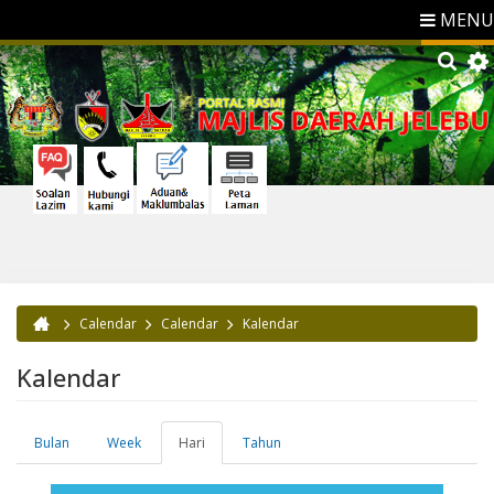
MENU
Calendar
Calendar
Kalendar
Anda di sini
Kalendar
Bulan
Week
Hari
(tab
Tahun
Tab-tab utama
aktif)