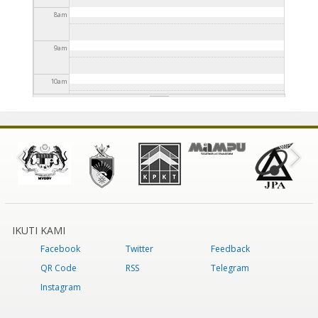
8
am
9
am
10
am
11
am
12
pm
1
pm
2
pm
IKUTI KAMI
Facebook
Twitter
Feedback
3
pm
QR Code
RSS
Telegram
4
pm
Instagram
5
pm