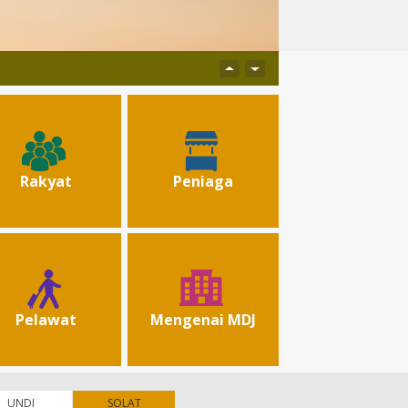
Rakyat
Peniaga
Pelawat
Mengenai MDJ
UNDI
SOLAT
(tab aktif)