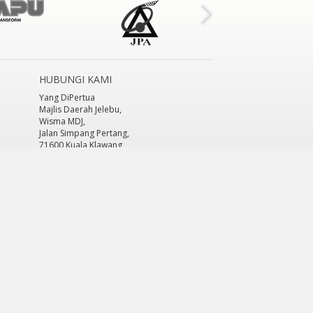
HUBUNGI KAMI
Yang DiPertua
Majlis Daerah Jelebu,
Wisma MDJ,
Jalan Simpang Pertang,
71600 Kuala Klawang,
Jelebu, Negeri Sembilan.
Tel: +606 - 613 6479 / +606 - 613 6991
Fax: +606 - 613 7515
E-mel :
mdjelebu@mdjelebu.gov.my
Peta Laman
ra 2016 © Majlis Daerah Jelebu
atas dengan resolusi 1024 x 768