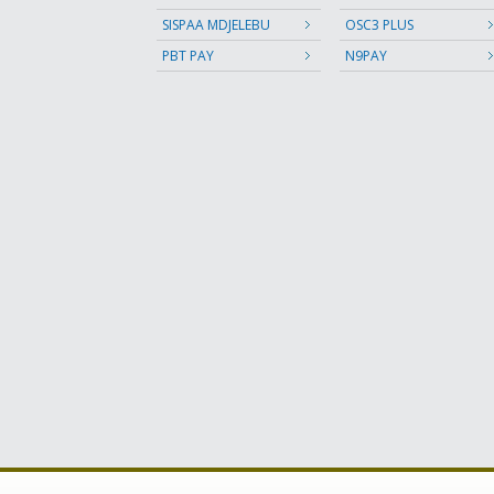
SISPAA MDJELEBU
OSC3 PLUS
PBT PAY
N9PAY