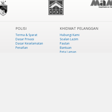
POLISI
KHIDMAT PELANGGAN
Terma & Syarat
Hubungi Kami
Dasar Privasi
Soalan Lazim
Dasar Keselamatan
Pautan
Penafian
Bantuan
Peta Laman
i 2026 - 11:36am
Jumlah Pelawat Keseluruhan:
444,635
Hakcipta Terpeliha
versi 9 & ke atas, Mozilla Firefox versi 6.0 ke atas dan Google Chrome 13.0 ke 