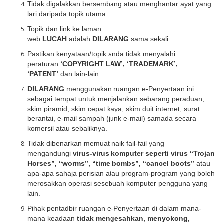
Tidak digalakkan bersembang atau menghantar ayat yang
lari daripada topik utama.
Topik dan link ke laman
web
LUCAH
adalah
DILARANG
sama sekali.
Pastikan kenyataan/topik anda tidak menyalahi
peraturan
‘COPYRIGHT LAW’, ‘TRADEMARK’,
‘PATENT’
dan lain-lain.
DILARANG
menggunakan ruangan e-Penyertaan ini
sebagai tempat untuk menjalankan sebarang peraduan,
skim piramid, skim cepat kaya, skim duit internet, surat
berantai, e-mail sampah (junk e-mail) samada secara
komersil atau sebaliknya.
Tidak dibenarkan memuat naik fail-fail yang
mengandungi
virus-virus komputer seperti virus “Trojan
Horses”, “worms”, “time bombs”, “cancel boots”
atau
apa-apa sahaja perisian atau program-program yang boleh
merosakkan operasi sesebuah komputer pengguna yang
lain.
Pihak pentadbir ruangan e-Penyertaan di dalam mana-
mana keadaan
tidak mengesahkan, menyokong,