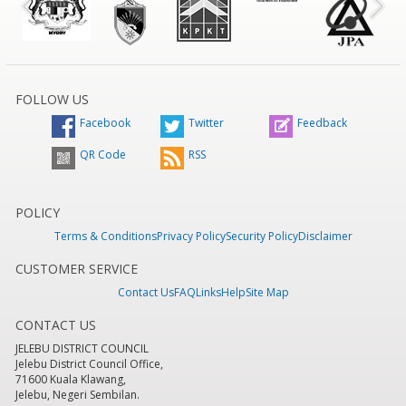
FOLLOW US
Facebook
Twitter
Feedback
QR Code
RSS
POLICY
Terms & Conditions
Privacy Policy
Security Policy
Disclaimer
CUSTOMER SERVICE
Contact Us
FAQ
Links
Help
Site Map
CONTACT US
JELEBU DISTRICT COUNCIL
Jelebu District Council Office,
71600 Kuala Klawang,
Jelebu, Negeri Sembilan.